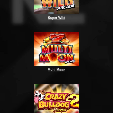
Super Wild
Multi Moon