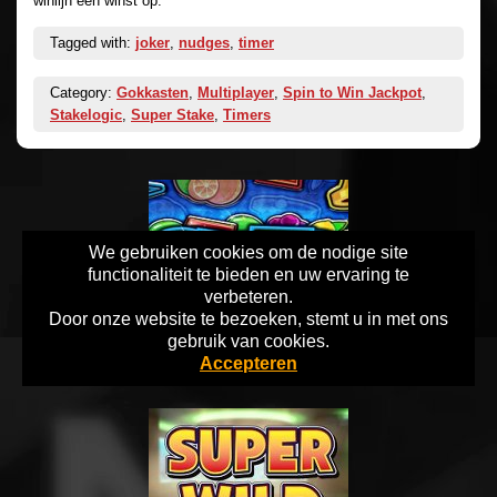
winlijn een winst op.
Tagged with:
joker
,
nudges
,
timer
Category:
Gokkasten
,
Multiplayer
,
Spin to Win Jackpot
,
Stakelogic
,
Super Stake
,
Timers
We gebruiken cookies om de nodige site
functionaliteit te bieden en uw ervaring te
verbeteren.
Door onze website te bezoeken, stemt u in met ons
gebruik van cookies.
Slots
Accepteren