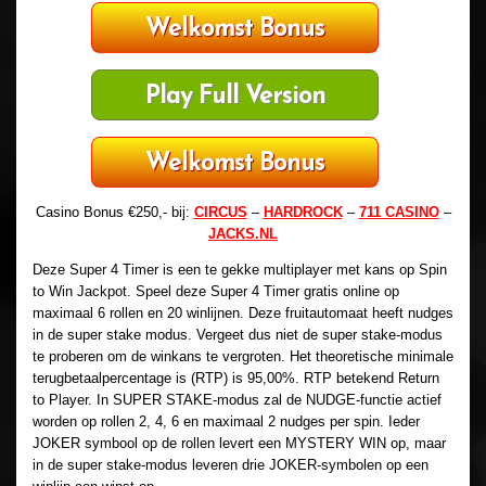
Welkomst Bonus
Play Full Version
Welkomst Bonus
Casino Bonus €250,- bij:
CIRCUS
–
HARDROCK
–
711 CASINO
–
JACKS.NL
Deze Super 4 Timer is een te gekke multiplayer met kans op Spin
to Win Jackpot. Speel deze Super 4 Timer gratis online op
maximaal 6 rollen en 20 winlijnen. Deze fruitautomaat heeft nudges
in de super stake modus. Vergeet dus niet de super stake-modus
te proberen om de winkans te vergroten. Het theoretische minimale
terugbetaalpercentage is (RTP) is 95,00%. RTP betekend Return
to Player. In SUPER STAKE-modus zal de NUDGE-functie actief
worden op rollen 2, 4, 6 en maximaal 2 nudges per spin. Ieder
JOKER symbool op de rollen levert een MYSTERY WIN op, maar
in de super stake-modus leveren drie JOKER-symbolen op een