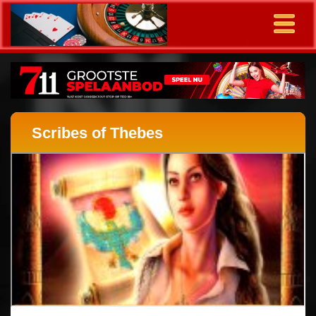
Scribes of Thebes