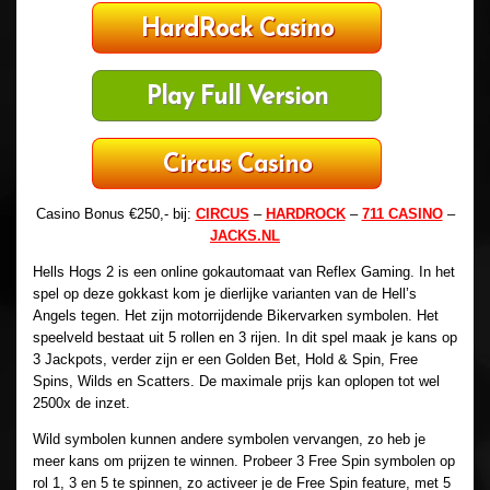
HardRock Casino
Play Full Version
Circus Casino
Casino Bonus €250,- bij:
CIRCUS
–
HARDROCK
–
711 CASINO
–
JACKS.NL
Hells Hogs 2 is een online gokautomaat van Reflex Gaming. In het
spel op deze gokkast kom je dierlijke varianten van de Hell’s
Angels tegen. Het zijn motorrijdende Bikervarken symbolen. Het
speelveld bestaat uit 5 rollen en 3 rijen. In dit spel maak je kans op
3 Jackpots, verder zijn er een Golden Bet, Hold & Spin, Free
Spins, Wilds en Scatters. De maximale prijs kan oplopen tot wel
2500x de inzet.
Wild symbolen kunnen andere symbolen vervangen, zo heb je
meer kans om prijzen te winnen. Probeer 3 Free Spin symbolen op
rol 1, 3 en 5 te spinnen, zo activeer je de Free Spin feature, met 5