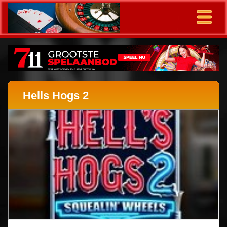
Hells Hogs 2