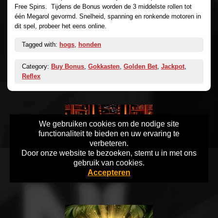
Free Spins. Tijdens de Bonus worden de 3 middelste rollen tot
één Megarol gevormd. Snelheid, spanning en ronkende motoren in
dit spel, probeer het eens online.
Tagged with:
hogs
,
honden
Category:
Buy Bonus
,
Gokkasten
,
Golden Bet
,
Jackpot
,
Reflex
We gebruiken cookies om de nodige site
functionaliteit te bieden en uw ervaring te
verbeteren.
Door onze website te bezoeken, stemt u in met ons
gebruik van cookies.
Accepteren
Book of Fire