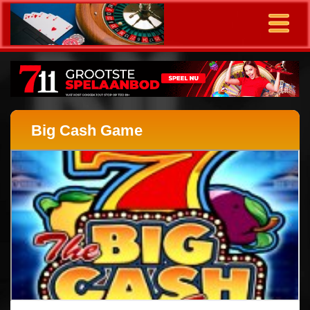
Big Cash Game