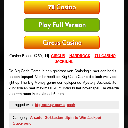
711 Casino
Play Full Version
Circus Casino
Casino Bonus €250,- bij:
CIRCUS
–
HARDROCK
–
711 CASINO
–
JACKS.NL
De Big Cash Game is een gokkast van Stakelogic met een basis
en een topspel. Verder heeft de Big Cash Game die toch wel veel
lijkt op The Big Money game een oplopende Mystery Jackpot. Je
kunt spelen met maximaal 20 munten in het bovenspel. De waarde
van een munt is maximaal 5 euro.
Tagged with:
big money game
,
cash
Category:
Arcade
,
Gokkasten
,
Spin to Win Jackpot
,
Stakelogic