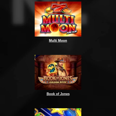
Multi Moon
Book of Jones