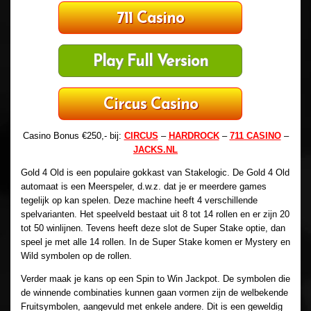
711 Casino
Play Full Version
Circus Casino
Casino Bonus €250,- bij:
CIRCUS
–
HARDROCK
–
711 CASINO
–
JACKS.NL
Gold 4 Old is een populaire gokkast van Stakelogic. De Gold 4 Old
automaat is een Meerspeler, d.w.z. dat je er meerdere games
tegelijk op kan spelen. Deze machine heeft 4 verschillende
spelvarianten. Het speelveld bestaat uit 8 tot 14 rollen en er zijn 20
tot 50 winlijnen. Tevens heeft deze slot de Super Stake optie, dan
speel je met alle 14 rollen. In de Super Stake komen er Mystery en
Wild symbolen op de rollen.
Verder maak je kans op een Spin to Win Jackpot. De symbolen die
de winnende combinaties kunnen gaan vormen zijn de welbekende
Fruitsymbolen, aangevuld met enkele andere. Dit is een geweldig