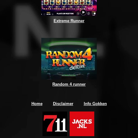
Extreme Runner
Random 4 runner
Home
Disclaimer
Info Gokken