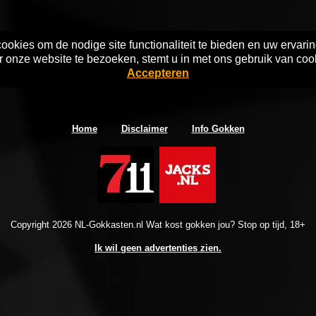
okies om de nodige site functionaliteit te bieden en uw ervarin
 onze website te bezoeken, stemt u in met ons gebruik van coo
Accepteren
Home
Disclaimer
Info Gokken
Copyright 2026 NL-Gokkasten.nl Wat kost gokken jou? Stop op tijd, 18+
Ik wil geen advertenties zien.