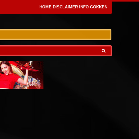
HOME
DISCLAIMER
INFO GOKKEN