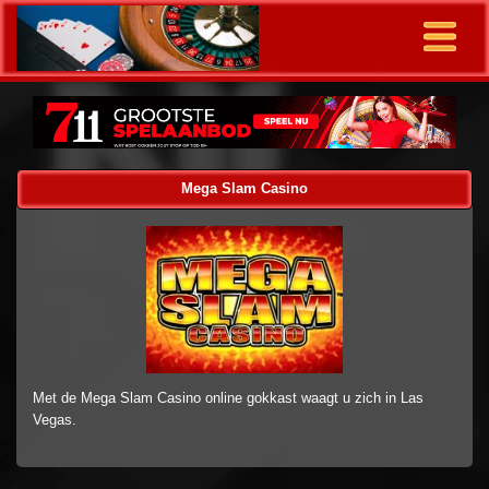
Mega Slam Casino
Met de Mega Slam Casino online gokkast waagt u zich in Las
Vegas.