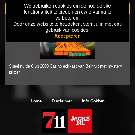
We gebruiken cookies om de nodige site
Club 2000 Casino
functionaliteit te bieden en uw ervaring te
verbeteren.
Door onze website te bezoeken, stemt u in met ons
gebruik van cookies.
Accepteren
Speel nu de Club 2000 Casino gokkast van Bellfruit met mystery
prijzen.
Home
Disclaimer
Info Gokken