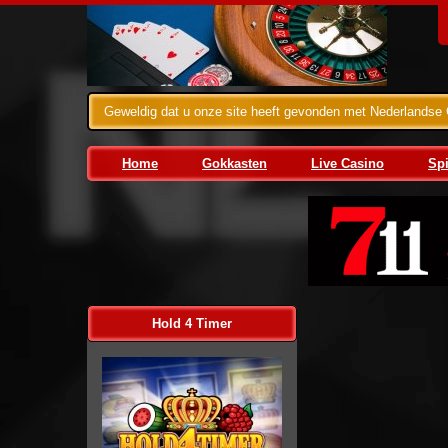
Geweldig dat u onze site heeft gevonden met Nederlandse
Home
Gokkasten
Live Casino
Spi
Disclaimer
Arcade
Blackjack
Barcrest Classics
Roulette
Bellfruit
Buy Bonus
Cherryplay
Eurocoin
Hold 4 Timer
Greentube
Jackpot
Light Wonder
Megaways