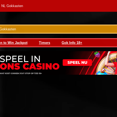
NL Gokkasten
 Gokkasten
n to Win Jackpot
Timers
Gok Info 18+