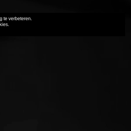
g te verbeteren.
kies.