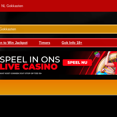
NL Gokkasten
 Gokkasten
n to Win Jackpot
Timers
Gok Info 18+