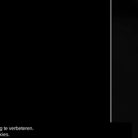
g te verbeteren.
kies.