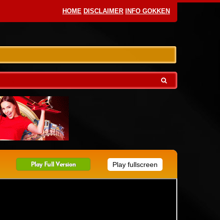
HOME
DISCLAIMER
INFO GOKKEN
Play fullscreen
Play Full Version