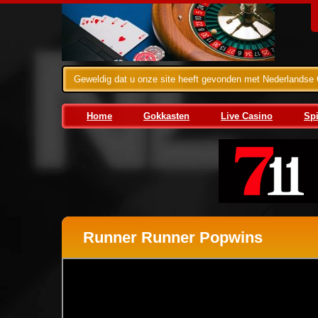
Geweldig dat u onze site heeft gevonden met Nederlandse
Home
Gokkasten
Live Casino
Spi
Disclaimer
Arcade
Blackjack
Barcrest Classics
Roulette
Bellfruit
Buy Bonus
Cherryplay
Eurocoin
Runner Runner Popwins
Greentube
Jackpot
Light Wonder
Megaways