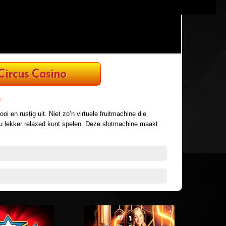
elkomst Bonus
L
 en rustig uit. Niet zo’n virtuele fruitmachine die
u lekker relaxed kunt spelen. Deze slotmachine maakt