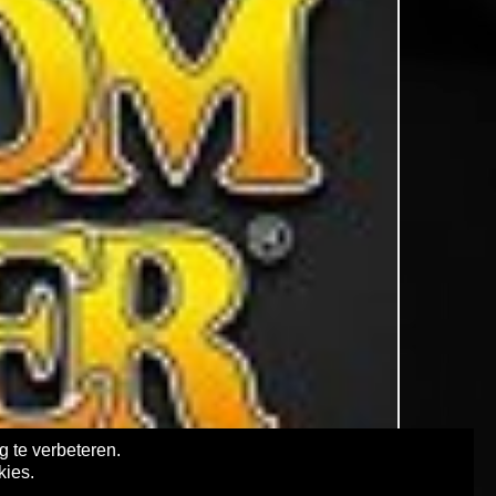
g te verbeteren.
kies.