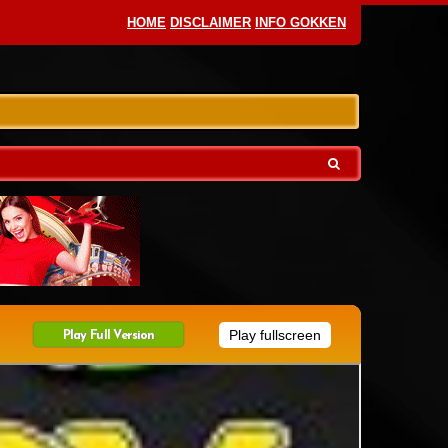
HOME
DISCLAIMER
INFO GOKKEN
Play fullscreen
Play Full Version