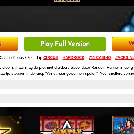
s
Play Full Version
W
Casino Bonus €250,- bij:
CIRCUS
–
HARDROCK
–
711 CASINO
–
JACKS.N
sloom, maar mag de pret niet drukken. Speel deze Random Runner in upright (
 kaartje stoppen in de knop “Winst naar gewonnen spelen”. Voor snellere versi