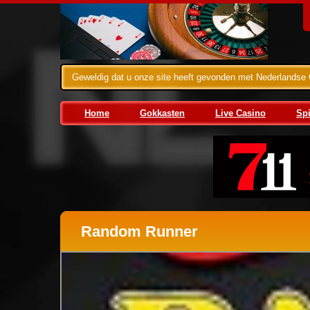
Geweldig dat u onze site heeft gevonden met Nederlandse
Home
Gokkasten
Live Casino
Spi
Disclaimer
Arcade
Blackjack
Barcrest Classics
Roulette
Bellfruit
Buy Bonus
Cherryplay
Eurocoin
Random Runner
Greentube
Jackpot
Light Wonder
Megaways